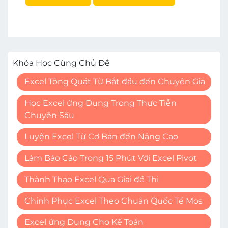
Khóa Học Cùng Chủ Đề
Excel Tổng Quát Từ Bắt đầu đến Chuyên Gia
Học Excel ứng Dụng Trong Thực Tiễn
Chuyên Sâu
Luyện Excel Từ Cơ Bản đến Nâng Cao
Làm Báo Cáo Trong 15 Phút Với Excel Pivot
Thành Thạo Excel Qua Giải đề Thi
Chinh Phục Excel Theo Chuẩn Quốc Tế Mos
Excel ứng Dụng Cho Kế Toán