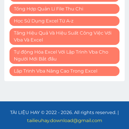
Tổng Hợp Quản Lí File Thu Chi
Học Sử Dụng Excel Từ A-z
Tăng Hiệu Quả Và Hiệu Suất Công Việc Với
Vba Và Excel
Tự động Hóa Excel Với Lập Trình Vba Cho
Người Mới Bắt đầu
Lập Trình Vba Nâng Cao Trong Excel
TÀI LIỆU HAY © 2022 - 2026. All rights reserved. |
tailieuhay.download@gmail.com