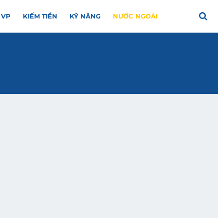
 VP
KIẾM TIỀN
KỸ NĂNG
NƯỚC NGOÀI