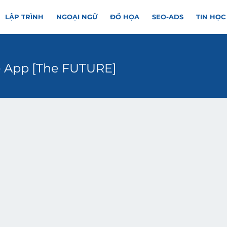
LẬP TRÌNH
NGOẠI NGỮ
ĐỒ HỌA
SEO-ADS
TIN HỌC
e App [The FUTURE]