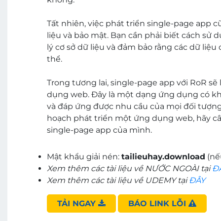
Tất nhiên, việc phát triển single-page app 
liệu và bảo mật. Bạn cần phải biết cách sử
lý cơ sở dữ liệu và đảm bảo rằng các dữ liệ
thể.
Trong tương lai, single-page app với RoR sẽ
dụng web. Đây là một dạng ứng dụng có kh
và đáp ứng được nhu cầu của mọi đối tượng
hoạch phát triển một ứng dụng web, hãy câ
single-page app của mình.
Mật khẩu giải nén:
tailieuhay.download
(nế
Xem thêm các tài liệu về NƯỚC NGOÀI tại
Đ
Xem thêm các tài liệu về UDEMY tại
ĐÂY
TẢI NGAY
BÁO LINK LỖI