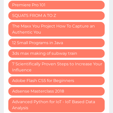
Premiere Pro 101
SQUATS FROM A TO Z
The Maxx You Project How To Capture an
Authentic You
12 Small Programs in Java
3ds max making of subway train
7 Scientifically Proven Steps to Increase Your
Influence
Adobe Flash CS5 for Beginners
Adsense Masterclass 2018
Advanced Python for IoT - IoT Based Data
Analysis