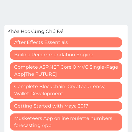
Khóa Học Cùng Chủ Đề
After Effects Essentials
Build a Recommendation Engine
Complete ASP.NET Core 0 MVC Single-Page
App[The FUTURE]
Complete Blockchain, Cryptocurrency,
Wallet Development
Getting Started with Maya 2017
Musketeers App online roulette numbers
forecasting App