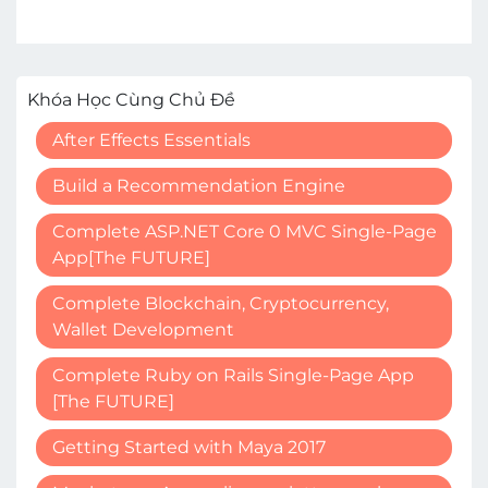
Khóa Học Cùng Chủ Đề
After Effects Essentials
Build a Recommendation Engine
Complete ASP.NET Core 0 MVC Single-Page
App[The FUTURE]
Complete Blockchain, Cryptocurrency,
Wallet Development
Complete Ruby on Rails Single-Page App
[The FUTURE]
Getting Started with Maya 2017