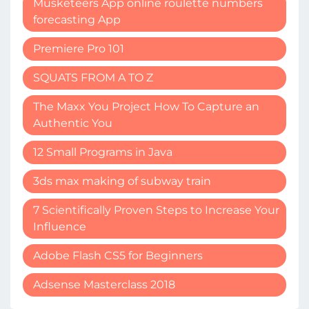
Musketeers App online roulette numbers
forecasting App
Premiere Pro 101
SQUATS FROM A TO Z
The Maxx You Project How To Capture an
Authentic You
12 Small Programs in Java
3ds max making of subway train
7 Scientifically Proven Steps to Increase Your
Influence
Adobe Flash CS5 for Beginners
Adsense Masterclass 2018